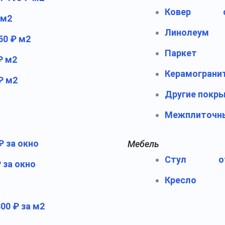
Ковер
 м2
Линолеум
50 ₽ м2
Паркет
₽ м2
Керамограни
₽ м2
Другие покр
Межплиточн
₽ за окно
Мебель
Стул
о
 за окно
Кресло
300 ₽ за м2