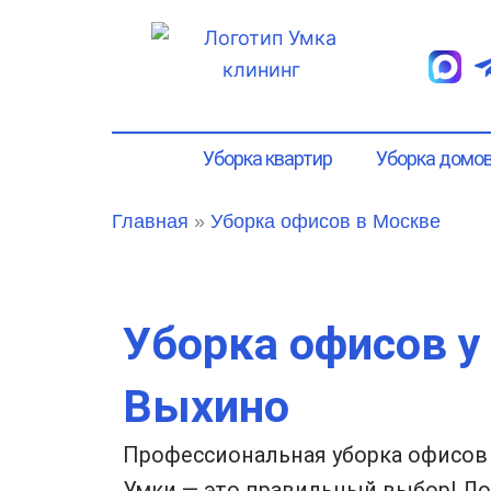
Перейти
к
содержимому
Уборка квартир
Уборка домо
Главная
»
Уборка офисов в Москве
Уборка офисов у
Выхино
Профессиональная уборка офисов 
Умки — это правильный выбор! До