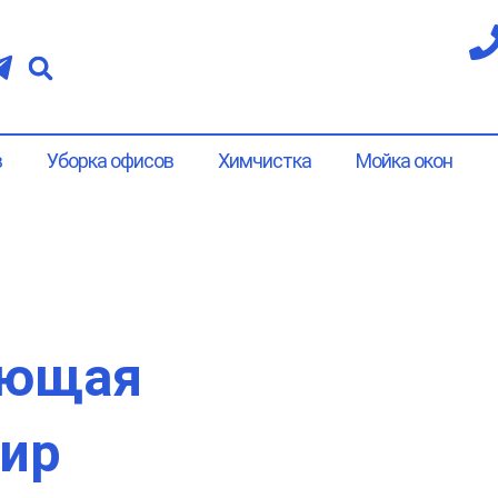
в
Уборка офисов
Химчистка
Мойка окон
ающая
тир