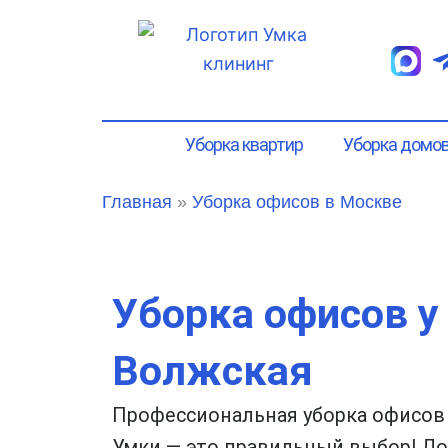
Перейти
к
содержимому
Уборка квартир
Уборка домо
Главная
»
Уборка офисов в Москве
Уборка офисов у
Волжская
Профессиональная уборка офисов 
Умки — это правильный выбор! До