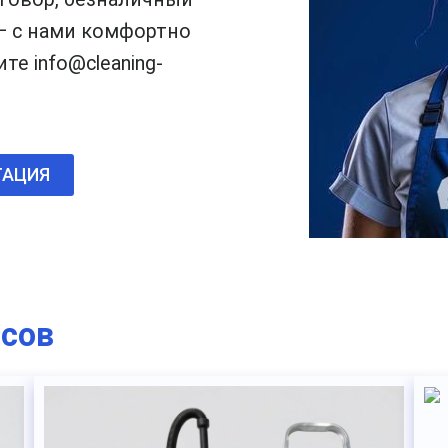
— с нами комфортно
те info@cleaning-
ТАЦИЯ
исов