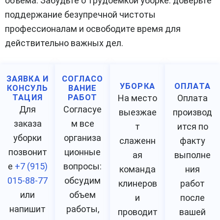
объема. Забудьте о трудоемкой уборке: доверьте
поддержание безупречной чистоты
профессионалам и освободите время для
действительно важных дел.
ЗАЯВКА И
СОГЛАСО
УБОРКА
ОПЛАТА
КОНСУЛЬ
ВАНИЕ
ТАЦИЯ
РАБОТ
На место
Оплата
Для
Согласуе
выезжае
производ
заказа
м все
т
ится по
уборки
организа
слаженн
факту
позвонит
ционные
ая
выполне
е
+7 (915)
вопросы:
команда
ния
015-88-77
обсудим
клинеров
работ
или
объем
и
после
напишит
работы,
проводит
вашей