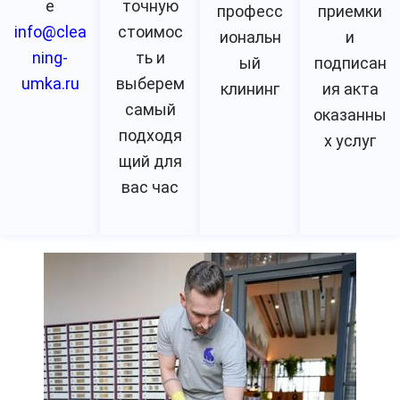
е
точную
професс
приемки
info@clea
стоимос
иональн
и
ning-
ть и
ый
подписан
umka.ru
выберем
клининг
ия акта
самый
оказанны
подходя
х услуг
щий для
вас час