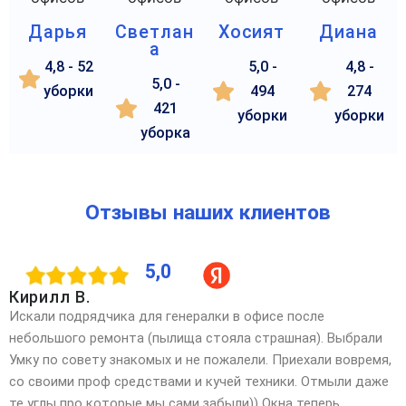
Дарья
Светлан
Хосият
Диана
а
4,8 - 52
5,0 -
4,8 -
5,0 -
уборки
494
274
421
уборки
уборки
уборка
Отзывы наших клиентов
5,0
Кирилл В.
Искали подрядчика для генералки в офисе после
небольшого ремонта (пылища стояла страшная). Выбрали
Умку по совету знакомых и не пожалели. Приехали вовремя,
со своими проф средствами и кучей техники. Отмыли даже
те углы про которые мы сами забыли)) Окна теперь