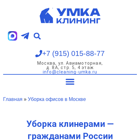
Перейти
к
содержимому
+7 (915) 015-88-77
Москва, ул. Авиамоторная,
д. 8А, стр. 5, 4 этаж
info@cleaning-umka.ru
Уборка квартир
Уборка домов
Уборка офисов
Мойка окон
Главная
»
Уборка офисов в Москве
Уборка клинерами —
гражданами России