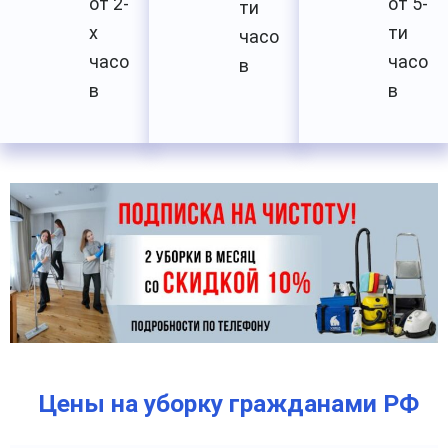
от 2-
от 5-
ти
х
ти
часо
часо
часо
в
в
в
Цены на уборку гражданами РФ