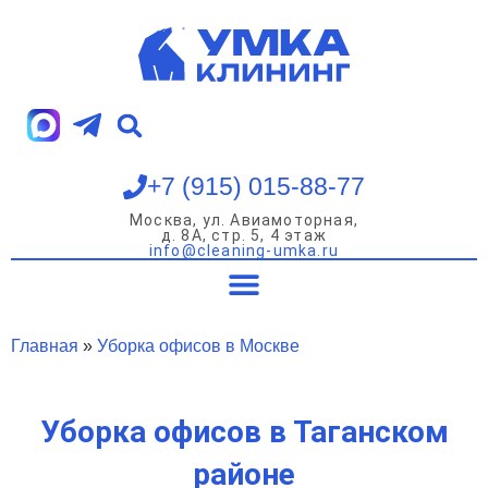
Перейти
к
содержимому
+7 (915) 015-88-77
Москва, ул. Авиамоторная,
д. 8А, стр. 5, 4 этаж
info@cleaning-umka.ru
Уборка квартир
Уборка домов
Уборка офисов
Мойка окон
Главная
»
Уборка офисов в Москве
Уборка офисов в Таганском
районе