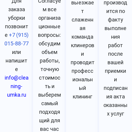
Для
Согласуе
выезжае
производ
заказа
м все
т
ится по
уборки
организа
слаженн
факту
позвонит
ционные
ая
выполне
е
+7 (915)
вопросы:
команда
ния
015-88-77
обсудим
клинеров
работ
или
объем
и
после
напишит
работы,
проводит
вашей
е
точную
професс
приемки
info@clea
стоимос
иональн
и
ning-
ть и
ый
подписан
umka.ru
выберем
клининг
ия акта
самый
оказанны
подходя
х услуг
щий для
вас час