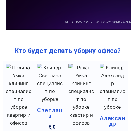
Кто будет делать уборку офиса?
Светлан
а
Алексан
др
5,0 -