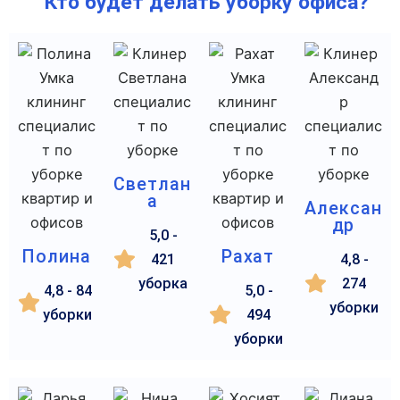
Кто будет делать уборку офиса?
Светлан
а
Алексан
др
5,0 -
Полина
Рахат
421
4,8 -
уборка
274
4,8 - 84
5,0 -
уборки
уборки
494
уборки