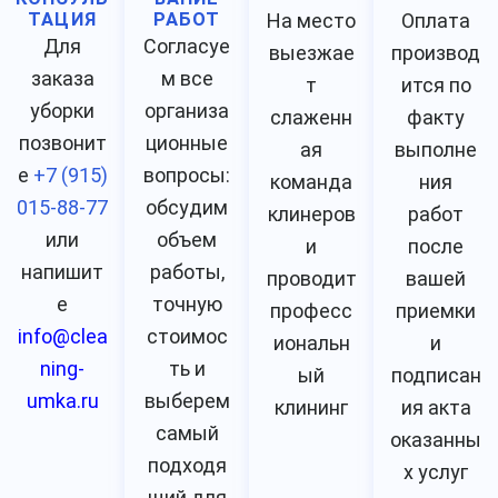
ТАЦИЯ
РАБОТ
На место
Оплата
Для
Согласуе
выезжае
производ
заказа
м все
т
ится по
уборки
организа
слаженн
факту
позвонит
ционные
ая
выполне
е
+7 (915)
вопросы:
команда
ния
015-88-77
обсудим
клинеров
работ
или
объем
и
после
напишит
работы,
проводит
вашей
е
точную
професс
приемки
info@clea
стоимос
иональн
и
ning-
ть и
ый
подписан
umka.ru
выберем
клининг
ия акта
самый
оказанны
подходя
х услуг
щий для