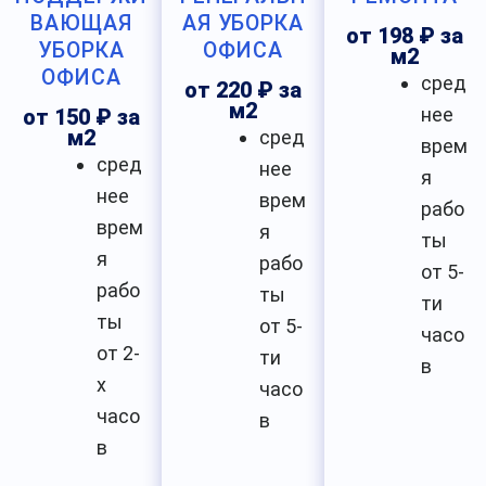
ВАЮЩАЯ
АЯ УБОРКА
от 198 ₽ за
УБОРКА
ОФИСА
м2
ОФИСА
сред
от 220 ₽ за
м2
нее
от 150 ₽ за
м2
сред
врем
сред
нее
я
нее
врем
рабо
врем
я
ты
я
рабо
от 5-
рабо
ты
ти
ты
от 5-
часо
от 2-
ти
в
х
часо
часо
в
в