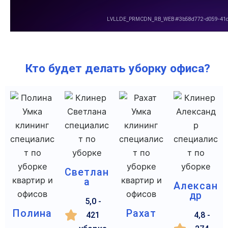
Кто будет делать уборку офиса?
Светлан
а
Алексан
др
5,0 -
Полина
Рахат
421
4,8 -