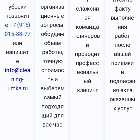
уборки
организа
слаженн
факту
позвонит
ционные
ая
выполне
е
+7 (915)
вопросы:
команда
ния
015-88-77
обсудим
клинеров
работ
или
объем
и
после
напишит
работы,
проводит
вашей
е
точную
професс
приемки
info@clea
стоимос
иональн
и
ning-
ть и
ый
подписан
umka.ru
выберем
клининг
ия акта
самый
оказанны
подходя
х услуг
щий для
вас час