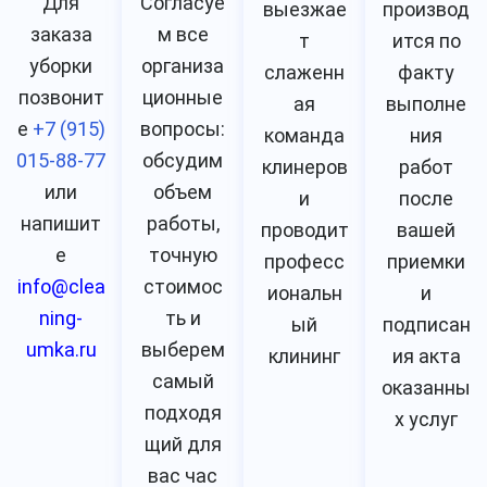
Для
Согласуе
выезжае
производ
заказа
м все
т
ится по
уборки
организа
слаженн
факту
позвонит
ционные
ая
выполне
е
+7 (915)
вопросы:
команда
ния
015-88-77
обсудим
клинеров
работ
или
объем
и
после
напишит
работы,
проводит
вашей
е
точную
професс
приемки
info@clea
стоимос
иональн
и
ning-
ть и
ый
подписан
umka.ru
выберем
клининг
ия акта
самый
оказанны
подходя
х услуг
щий для
вас час