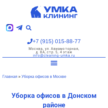
Перейти
к
содержимому
+7 (915) 015-88-77
Москва, ул. Авиамоторная,
д. 8А, стр. 5, 4 этаж
info@cleaning-umka.ru
Уборка квартир
Уборка домов
Уборка офисов
Мойка окон
Главная
»
Уборка офисов в Москве
Уборка офисов в Донском
районе