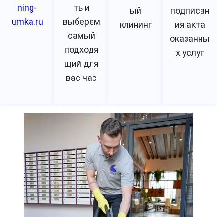
ning-
ть и
ый
подписан
umka.ru
выберем
клининг
ия акта
самый
оказанны
подходя
х услуг
щий для
вас час