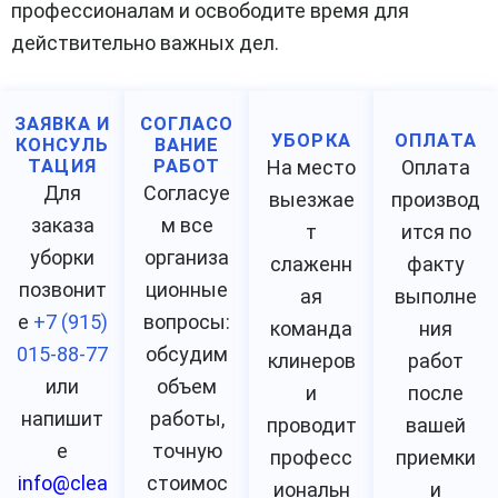
профессионалам и освободите время для
действительно важных дел.
ЗАЯВКА И
СОГЛАСО
УБОРКА
ОПЛАТА
КОНСУЛЬ
ВАНИЕ
ТАЦИЯ
РАБОТ
На место
Оплата
Для
Согласуе
выезжае
производ
заказа
м все
т
ится по
уборки
организа
слаженн
факту
позвонит
ционные
ая
выполне
е
+7 (915)
вопросы:
команда
ния
015-88-77
обсудим
клинеров
работ
или
объем
и
после
напишит
работы,
проводит
вашей
е
точную
професс
приемки
info@clea
стоимос
иональн
и