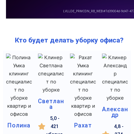
Кто будет делать уборку офиса?
Светлан
а
Алексан
др
5,0 -
Полина
Рахат
421
4,8 -