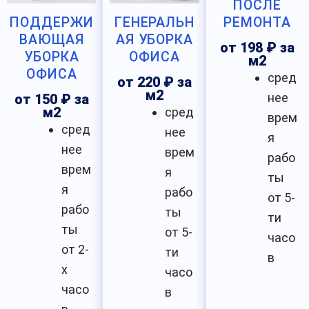
ПОСЛЕ
РЕМОНТА
ПОДДЕРЖИ
ГЕНЕРАЛЬН
ВАЮЩАЯ
АЯ УБОРКА
от 198 ₽ за
УБОРКА
ОФИСА
м2
ОФИСА
сред
от 220 ₽ за
м2
нее
от 150 ₽ за
м2
сред
врем
сред
нее
я
нее
врем
рабо
врем
я
ты
я
рабо
от 5-
рабо
ты
ти
ты
от 5-
часо
от 2-
ти
в
х
часо
часо
в