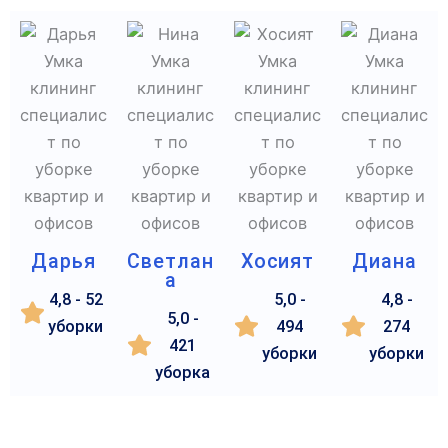
Дарья
Светлан
Хосият
Диана
а
4,8 - 52
5,0 -
4,8 -
5,0 -
уборки
494
274
421
уборки
уборки
уборка