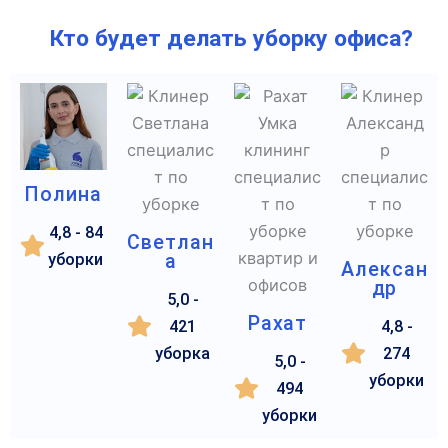
Кто будет делать уборку офиса?
Полина
4,8 - 84
Светлан
уборки
а
Алексан
др
5,0 -
Рахат
421
4,8 -
уборка
274
5,0 -
уборки
494
уборки