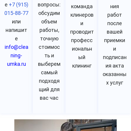
е
+7 (915)
вопросы:
команда
ния
015-88-77
обсудим
клинеров
работ
или
объем
и
после
напишит
работы,
проводит
вашей
е
точную
професс
приемки
info@clea
стоимос
иональн
и
ning-
ть и
ый
подписан
umka.ru
выберем
клининг
ия акта
самый
оказанны
подходя
х услуг
щий для
вас час