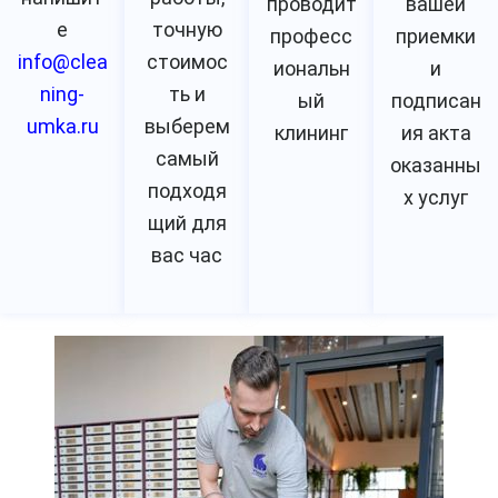
проводит
вашей
е
точную
професс
приемки
info@clea
стоимос
иональн
и
ning-
ть и
ый
подписан
umka.ru
выберем
клининг
ия акта
самый
оказанны
подходя
х услуг
щий для
вас час