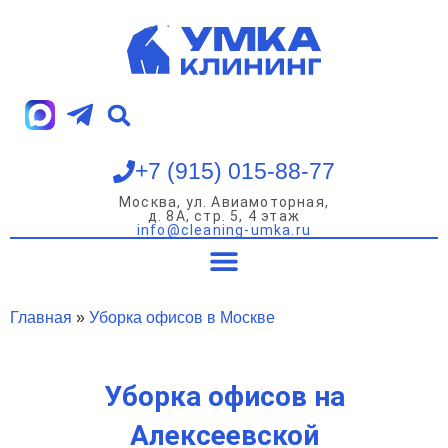
Перейти
к
содержимому
+7 (915) 015-88-77
Москва, ул. Авиамоторная,
д. 8А, стр. 5, 4 этаж
info@cleaning-umka.ru
Уборка квартир
Уборка домов
Уборка офисов
Мойка окон
Главная
»
Уборка офисов в Москве
Уборка офисов на
Алексеевской