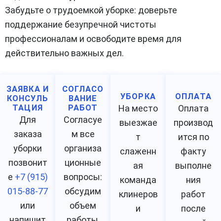
Забудьте о трудоемкой уборке: доверьте
поддержание безупречной чистоты
профессионалам и освободите время для
действительно важных дел.
ЗАЯВКА И
СОГЛАСО
УБОРКА
ОПЛАТА
КОНСУЛЬ
ВАНИЕ
ТАЦИЯ
РАБОТ
На место
Оплата
Для
Согласуе
выезжае
производ
заказа
м все
т
ится по
уборки
организа
слаженн
факту
позвонит
ционные
ая
выполне
е
+7 (915)
вопросы:
команда
ния
015-88-77
обсудим
клинеров
работ
или
объем
и
после
напишит
работы,