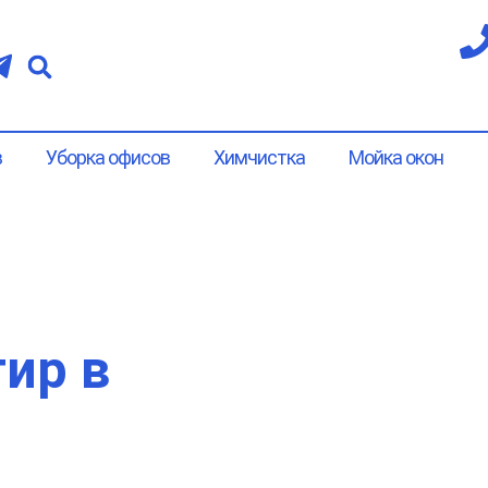
в
Уборка офисов
Химчистка
Мойка окон
ир в