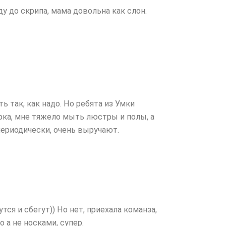
у до скрипа, мама довольна как слон.
ь так, как надо. Но ребята из Умки
рка, мне тяжело мыть люстры и полы, а
периодически, очень выручают.
я и сбегут)) Но нет, приехала команза,
 а не носками, супер.