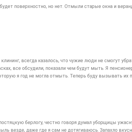
будет поверхностно, но нет. Отмыли старые окна и веранд
лининг, всегда казалось, что чужие люди не смогут убрат
ках, все обсудили, показали чем будут мыть. Я пенсионе
которую я год не могла отмыть. Теперь буду вызывать их 
стяцкую берлогу, честно говоря думал уборщицы ужаснутс
ль везде, даже где я сам не дотягиваюсь. Запахло вкусно