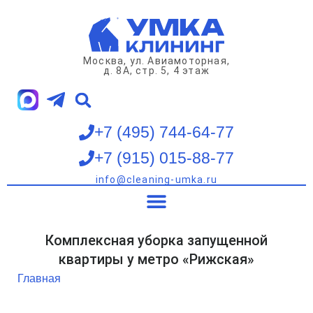
Перейти
к
содержимому
Москва, ул. Авиамоторная,
д. 8А, стр. 5, 4 этаж
+7 (495) 744-64-77
+7 (915) 015-88-77
info@cleaning-umka.ru
Клининг квартир
Клининг домов
Клининг офисов
Мойка окон
Комплексная уборка запущенной
квартиры у метро «Рижская»
Главная