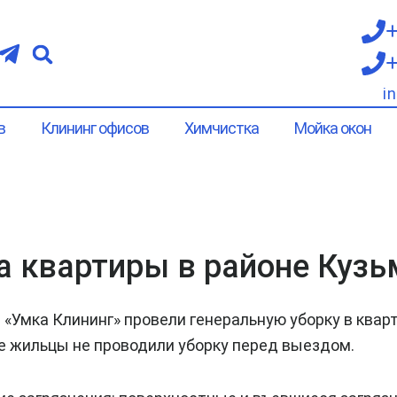
+
+
i
в
Клининг офисов
Химчистка
Мойка окон
а квартиры в районе Куз
«Умка Клининг» провели генеральную уборку в кварт
е жильцы не проводили уборку перед выездом.