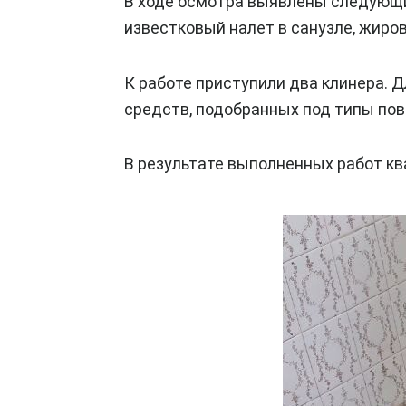
В ходе осмотра выявлены следующи
известковый налет в санузле, жиров
К работе приступили два клинера.
средств, подобранных под типы по
В результате выполненных работ кв