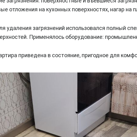
е загрязнения: поверхностные и въевшиеся загрязн
ые отложения на кухонных поверхностях, нагар на п
 Для удаления загрязнений использовался полный с
верхностей. Применялось оборудование: промышлен
артира приведена в состояние, пригодное для комф