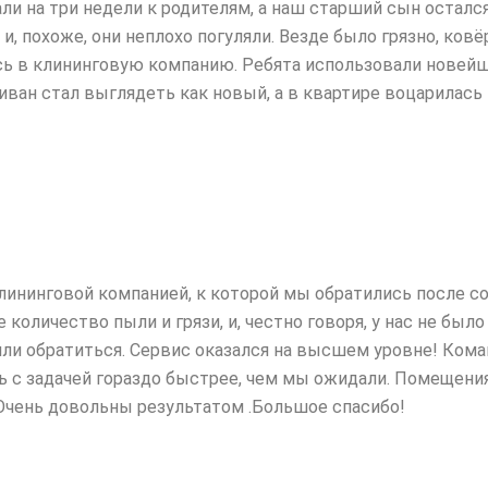
ли на три недели к родителям, а наш старший сын остался
 и, похоже, они неплохо
погуляли. Везде было грязно, ков
сь в клининговую компанию. Ребята использовали новей
диван стал выглядеть как новый, а в квартире воцарилас
лининговой компанией, к которой мы обратились после 
количество пыли и грязи, и,
честно говоря, у нас не было
ли обратиться. Сервис оказался на высшем уровне! Коман
ь с задачей гораздо быстрее, чем мы ожидали. Помещения
 Очень довольны результатом .Большое спасибо!