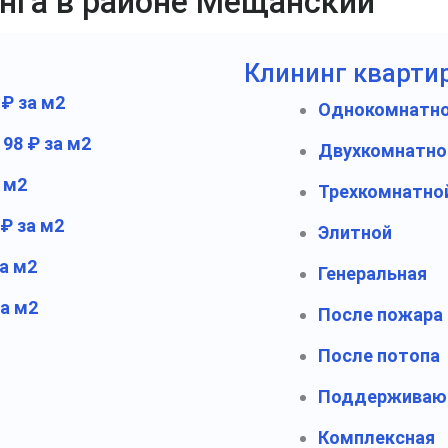
инга в районе Мещанский
Клининг кварти
 ₽ за м2
Однокомнатн
198 ₽ за м2
Двухкомнатн
а м2
Трехкомнатно
 ₽ за м2
Элитной
за м2
Генеральная
за м2
После пожара
После потопа
Поддержива
Комплексная