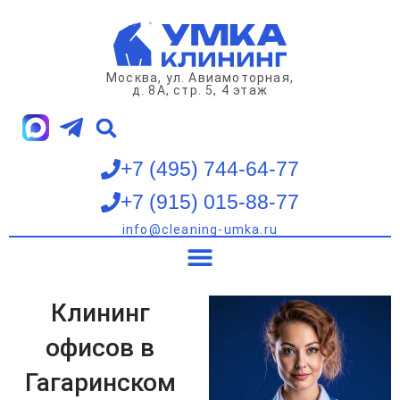
Перейти
к
содержимому
Москва, ул. Авиамоторная,
д. 8А, стр. 5, 4 этаж
+7 (495) 744-64-77
+7 (915) 015-88-77
info@cleaning-umka.ru
Клининг квартир
Клининг домов
Клининг офисов
Мойка окон
Клининг
офисов в
Гагаринском