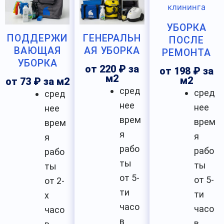
УБОРКА
ПОДДЕРЖИ
ГЕНЕРАЛЬН
ПОСЛЕ
ВАЮЩАЯ
АЯ УБОРКА
РЕМОНТА
УБОРКА
от 220 ₽ за
от 198 ₽ за
м2
м2
от 73 ₽ за м2
сред
сред
сред
нее
нее
нее
врем
врем
врем
я
я
я
рабо
рабо
рабо
ты
ты
ты
от 5-
от 5-
от 2-
ти
ти
х
часо
часо
часо
в
в