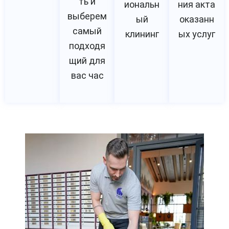
ть и
иональн
ния акта
выберем
ый
оказанн
самый
клининг
ых услуг
подходя
щий для
вас час