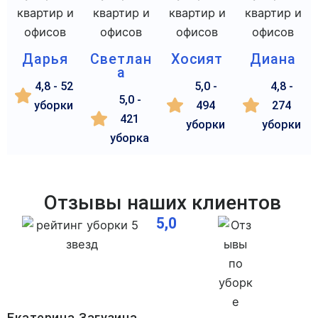
Дарья
Светлан
Хосият
Диана
а
4,8 - 52
5,0 -
4,8 -
5,0 -
уборки
494
274
421
уборки
уборки
уборка
Отзывы наших клиентов
5,0
Екатерина Загузина