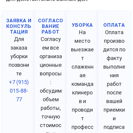
ЗАЯВКА И
СОГЛАСО
УБОРКА
ОПЛАТА
КОНСУЛЬ
ВАНИЕ
ТАЦИЯ
РАБОТ
На
Оплата
Для
Согласу
место
произво
заказа
ем все
выезжае
дится по
уборки
организа
т
факту
позвони
ционные
слаженн
выполне
те
вопросы
ая
ния
+7 (915)
:
команда
работ
015-88-
обсудим
клинеро
после
77
объем
в и
вашей
работы,
проводи
приемки
точную
т
и
стоимос
професс
подписа