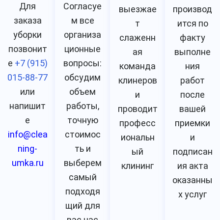
Для
Согласуе
выезжае
производ
заказа
м все
т
ится по
уборки
организа
слаженн
факту
позвонит
ционные
ая
выполне
е
+7 (915)
вопросы:
команда
ния
015-88-77
обсудим
клинеров
работ
или
объем
и
после
напишит
работы,
проводит
вашей
е
точную
професс
приемки
info@clea
стоимос
иональн
и
ning-
ть и
ый
подписан
umka.ru
выберем
клининг
ия акта
самый
оказанны
подходя
х услуг
щий для
вас час