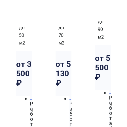
АТ
АТ
ТН
НА
НА
АЯ
Я
Я
до
до
до
90
50
70
м2
м2
м2
от 5
от 3
от 5
500
500
130
₽
₽
₽
Р
а
Р
Р
б
а
а
о
б
б
т
о
о
а
т
т