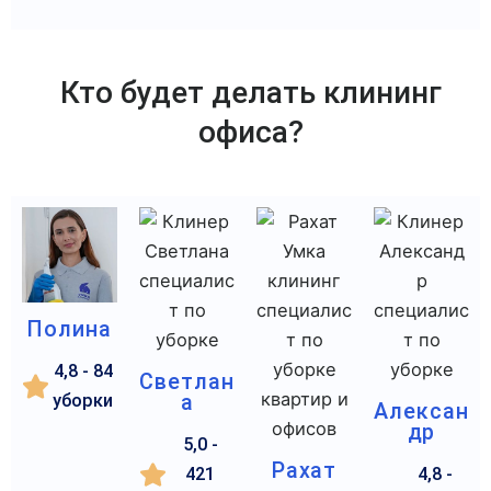
Кто будет делать клининг
офиса?
Полина
4,8 - 84
Светлан
уборки
а
Алексан
др
5,0 -
Рахат
421
4,8 -