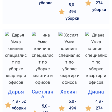
уборка
274
5,0 -
уборки
494
уборки
Дарья
Светлан
Хосият
Диана
а
4,8 - 52
5,0 -
4,8 -
5,0 -
уборки
494
274