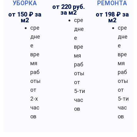
УБОРКА
РЕМОНТА
от 220 руб.
за м2
от 150 ₽ за
от 198 ₽ за
м2
сре
м2
сре
сре
дне
дне
дне
е
е
е
вре
вре
вре
мя
мя
мя
раб
раб
раб
оты
оты
оты
от
от
от
5-ти
2-х
5-ти
час
час
час
ов
ов
ов