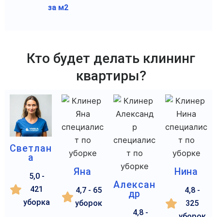
за м2
Кто будет делать клининг
квартиры?
Светлан
а
Яна
Нина
5,0 -
Алексан
421
4,7 - 65
4,8 -
др
уборка
уборок
325
4,8 -
уборок