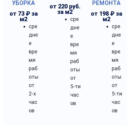
УБОРКА
РЕМОНТА
от 220 руб.
за м2
от 73 ₽ за
от 198 ₽ за
м2
сре
м2
сре
сре
дне
дне
дне
е
е
е
вре
вре
вре
мя
мя
мя
раб
раб
раб
оты
оты
оты
от
от
от
5-ти
2-х
5-ти
час
час
час
ов
ов
ов