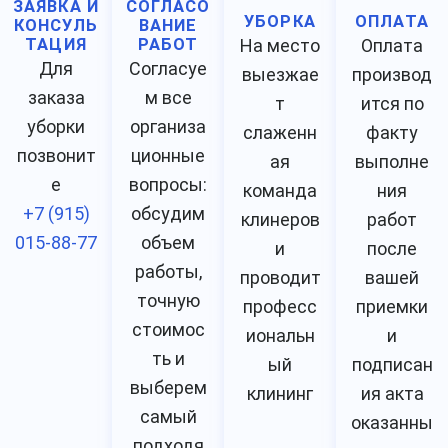
ЗАЯВКА И
СОГЛАСО
УБОРКА
ОПЛАТА
КОНСУЛЬ
ВАНИЕ
ТАЦИЯ
РАБОТ
На место
Оплата
Для
Согласуе
выезжае
производ
заказа
м все
т
ится по
уборки
организа
слаженн
факту
позвонит
ционные
ая
выполне
е
вопросы:
команда
ния
+7 (915)
обсудим
клинеров
работ
015-88-77
объем
и
после
работы,
проводит
вашей
точную
професс
приемки
стоимос
иональн
и
ть и
ый
подписан
выберем
клининг
ия акта
самый
оказанны
подходя