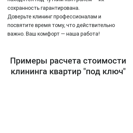
сохранность гарантирована.
Доверьте клининг профессионалам и
посвятите время тому, что действительно
важно. Ваш комфорт — наша работа!
Примеры расчета стоимости
клининга квартир "под ключ"
ОД
ДВ
ТР
НО
УХ
ЁХК
КО
КО
ОМ
МН
МН
НА
АТ
АТ
ТН
НА
НА
АЯ