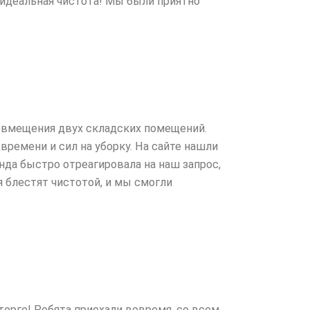
ь идеальная чистота! Мы были приятно
совмещения двух складских помещений.
 времени и сил на уборку. На сайте нашли
да быстро отреагировала на наш запрос,
 блестят чистотой, и мы смогли
торге! Ребята приехали вовремя, со всем