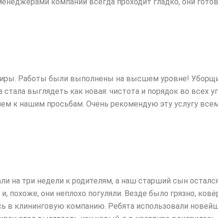
менеджерами компании всегда проходит гладко, они готов
тиры. Работы были выполнены на высшем уровне! Уборщи
 стала выглядеть как новая: чистота
и порядок во всех уг
м к нашим просьбам. Очень рекомендую эту услугу всем,
ли на три недели к родителям, а наш старший сын остался
 и, похоже, они неплохо
погуляли. Везде было грязно, ков
сь в клининговую компанию. Ребята использовали новей