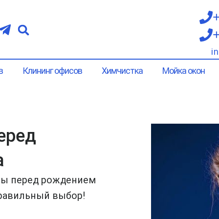
+
+
i
в
Клининг офисов
Химчистка
Мойка окон
еред
а
ры перед рождением
правильный выбор!