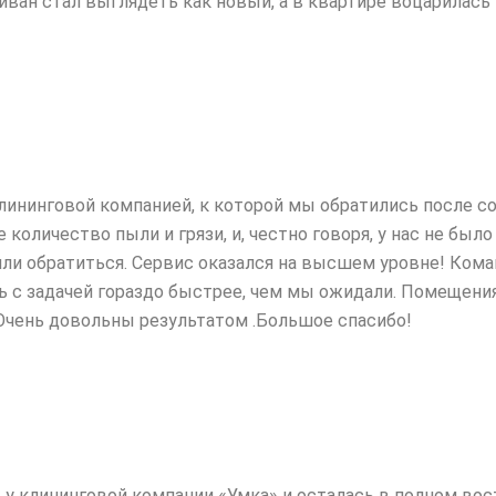
диван стал выглядеть как новый, а в квартире воцарилас
лининговой компанией, к которой мы обратились после 
количество пыли и грязи, и,
честно говоря, у нас не было
ли обратиться. Сервис оказался на высшем уровне! Коман
ь с задачей гораздо быстрее, чем мы ожидали. Помещения
 Очень довольны результатом .Большое спасибо!
у клининговой компании «Умка» и осталась в полном вос