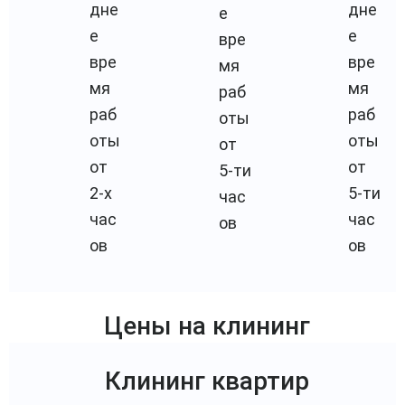
дне
дне
е
е
е
вре
вре
вре
мя
мя
мя
раб
раб
раб
оты
оты
оты
от
от
от
5-ти
2-х
5-ти
час
час
час
ов
ов
ов
Цены на клининг
Клининг квартир