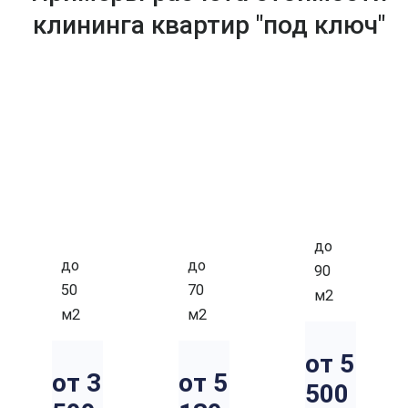
клининга квартир "под ключ"
ОД
ДВ
ТР
НО
УХ
ЁХК
КО
КО
ОМ
МН
МН
НА
АТ
АТ
ТН
НА
НА
АЯ
Я
Я
до
до
до
90
50
70
м2
м2
м2
от 5
от 3
от 5
500