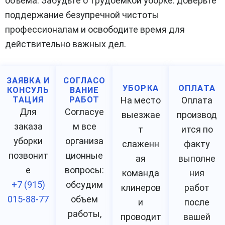
объема. Забудьте о трудоемкой уборке: доверьте
поддержание безупречной чистоты
профессионалам и освободите время для
действительно важных дел.
ЗАЯВКА И
СОГЛАСО
УБОРКА
ОПЛАТА
КОНСУЛЬ
ВАНИЕ
ТАЦИЯ
РАБОТ
На место
Оплата
Для
Согласуе
выезжае
производ
заказа
м все
т
ится по
уборки
организа
слаженн
факту
позвонит
ционные
ая
выполне
е
вопросы:
команда
ния
+7 (915)
обсудим
клинеров
работ
015-88-77
объем
и
после
работы,
проводит
вашей