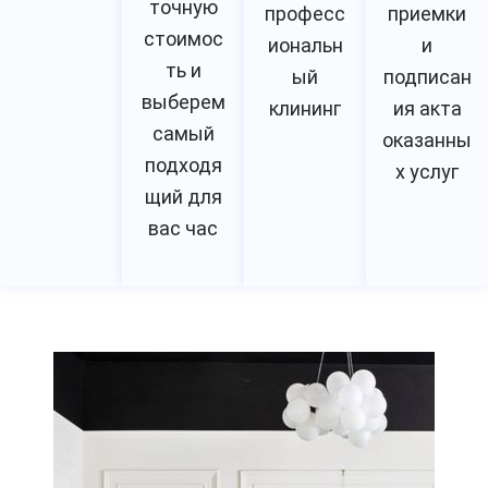
точную
професс
приемки
стоимос
иональн
и
ть и
ый
подписан
выберем
клининг
ия акта
самый
оказанны
подходя
х услуг
щий для
вас час