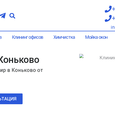
+
+
i
в
Клининг офисов
Химчистка
Мойка окон
 Коньково
ир в Коньково от
ЬТАЦИЯ