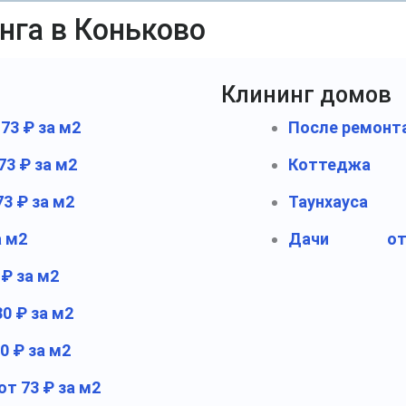
нга в Коньково
Клининг домов
 73 ₽ за м2
После ремонт
73 ₽ за м2
Коттеджа
73 ₽ за м2
Таунхауса
а м2
Дачи
от
 ₽ за м2
30 ₽ за м2
0 ₽ за м2
от 73 ₽ за м2