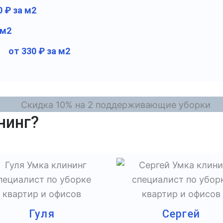
0 ₽ за м2
 м2
от 330 ₽ за м2
нинг?
Гуля
Сергей