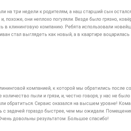
ли на три недели к родителям, а наш старший сын остался
 и, похоже, они неплохо
погуляли. Везде было грязно, ков
сь в клининговую компанию. Ребята использовали новей
диван стал выглядеть как новый, а в квартире воцарилас
лининговой компанией, к которой мы обратились после 
количество пыли и грязи, и,
честно говоря, у нас не было
ли обратиться. Сервис оказался на высшем уровне! Коман
ь с задачей гораздо быстрее, чем мы ожидали. Помещения
 Очень довольны результатом .Большое спасибо!