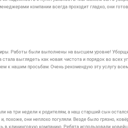
менеджерами компании всегда проходит гладко, они готов
тиры. Работы были выполнены на высшем уровне! Уборщи
 стала выглядеть как новая: чистота
и порядок во всех уг
м к нашим просьбам. Очень рекомендую эту услугу всем,
ли на три недели к родителям, а наш старший сын остался
 и, похоже, они неплохо
погуляли. Везде было грязно, ков
сь в клининговую компанию. Ребята использовали новей