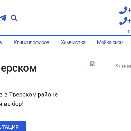
+
+
i
в
Клининг офисов
Химчистка
Мойка окон
верском
 в Тверском районе
й выбор!
ЬТАЦИЯ