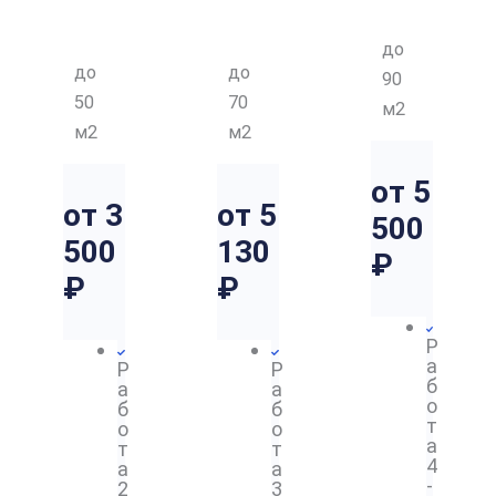
НЫ
НЫ
ЫЙ
Й
Й
до
до
до
90
50
70
м2
м2
м2
от 5
от 3
от 5
500
500
130
₽
₽
₽
Р
а
Р
Р
б
а
а
о
б
б
т
о
о
а
т
т
4
а
а
-
2
3