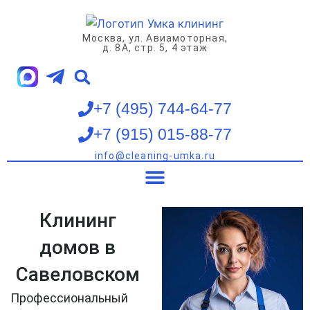
Перейти
к
Москва, ул. Авиамоторная,
содержимому
д. 8А, стр. 5, 4 этаж
+7 (495) 744-64-77
+7 (915) 015-88-77
info@cleaning-umka.ru
Клининг квартир
Клининг домов
Клининг офисов
Мойка окон
Клининг
домов в
Савеловском
Профессиональный