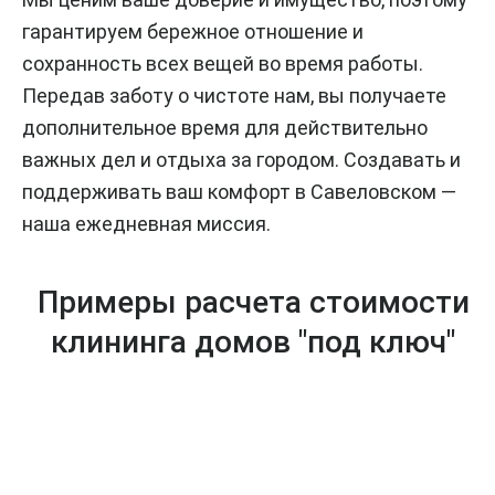
гарантируем бережное отношение и
сохранность всех вещей во время работы.
Передав заботу о чистоте нам, вы получаете
дополнительное время для действительно
важных дел и отдыха за городом. Создавать и
поддерживать ваш комфорт в Савеловском —
наша ежедневная миссия.
Примеры расчета стоимости
клининга домов "под ключ"
ОД
ДВ
ТР
НО
УХ
ЁХК
КО
КО
ОМ
МН
МН
НА
АТ
АТ
ТН