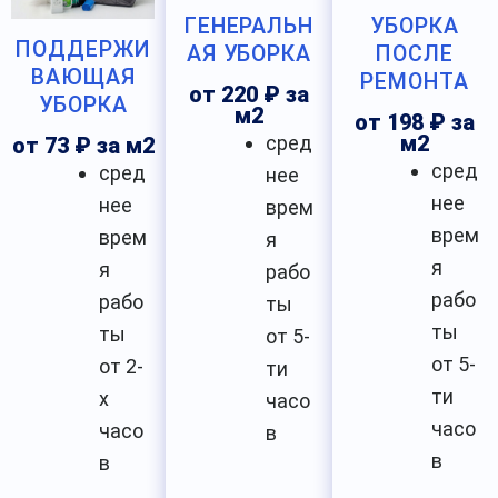
ГЕНЕРАЛЬН
УБОРКА
ПОДДЕРЖИ
АЯ УБОРКА
ПОСЛЕ
ВАЮЩАЯ
РЕМОНТА
от 220 ₽ за
УБОРКА
м2
от 198 ₽ за
сред
м2
от 73 ₽ за м2
сред
сред
нее
нее
нее
врем
врем
врем
я
я
я
рабо
рабо
рабо
ты
ты
ты
от 5-
от 5-
от 2-
ти
ти
х
часо
часо
часо
в
в
в