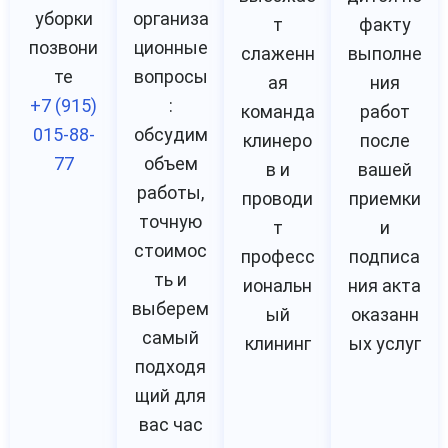
уборки
организа
т
факту
позвони
ционные
слаженн
выполне
те
вопросы
ая
ния
+7 (915)
:
команда
работ
015-88-
обсудим
клинеро
после
77
объем
в и
вашей
работы,
проводи
приемки
точную
т
и
стоимос
професс
подписа
ть и
иональн
ния акта
выберем
ый
оказанн
самый
клининг
ых услуг
подходя
щий для
вас час