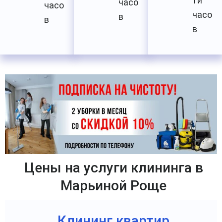
ти
часо
часо
часо
в
в
в
Цены на услуги клининга в
Марьиной Роще
Клининг квартир