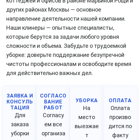
коттеджей и офисов в районе Марьиной Рощи и
других районах Москвы — основное
направление деятельности нашей компании.
Наши клинеры — опытные специалисты,
которые берутся за задачи любого уровня
сложности и объема. Забудьте о трудоемкой
уборке: доверьте поддержание безупречной
чистоты профессионалам и освободите время
для действительно важных дел.
ЗАЯВКА И
СОГЛАСО
УБОРКА
ОПЛАТА
КОНСУЛЬ
ВАНИЕ
ТАЦИЯ
РАБОТ
На
Оплата
Для
Согласу
место
произво
заказа
ем все
выезжае
дится по
уборки
организа
т
факту