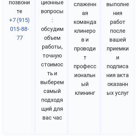
позвони
ционные
слаженн
выполне
те
вопросы
ая
ния
+7 (915)
:
команда
работ
015-88-
обсудим
клинеро
после
77
объем
в и
вашей
работы,
проводи
приемки
точную
т
и
стоимос
професс
подписа
ть и
иональн
ния акта
выберем
ый
оказанн
самый
клининг
ых услуг
подходя
щий для
вас час