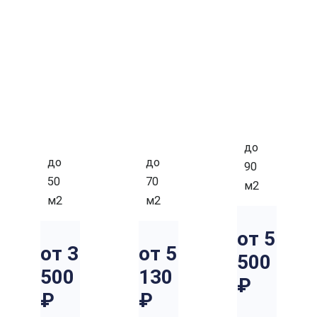
ОД
ДВ
ТР
НО
УХ
ЁХК
КО
КО
ОМ
МН
МН
НА
АТ
АТ
ТН
НЫ
НЫ
ЫЙ
Й
Й
до
до
до
90
50
70
м2
м2
м2
от 5
от 3
от 5
500
500
130
₽
₽
₽